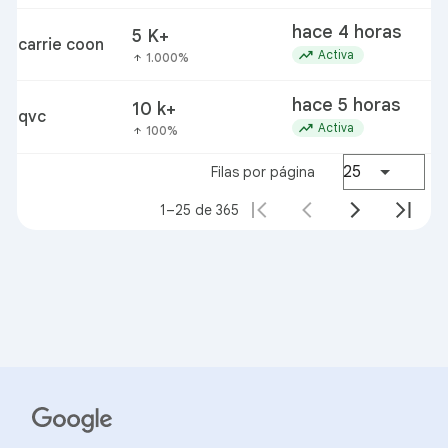
remake
hace 4 horas
5 K+
carrie coon
trending_up
Activa
1.000%
arrow_upward
hace 5 horas
10 k+
qvc
trending_up
Activa
100%
arrow_upward
25
Filas por página
1–25 de 365