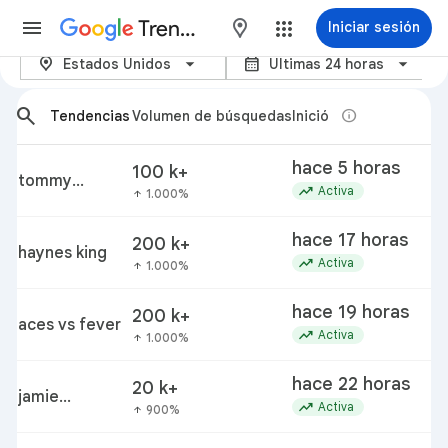
Trends
maps
Iniciar sesión
location_on
calendar_month
Tendencias actuales - Google 
Estados Unidos
Últimas 24 horas
arrow_back_ios_new
arrow_forward_ios
search
info
Tendencias
Volumen de búsquedas
Inició
hace 5 horas
100 k+
tommy
trending_up
Activa
1.000%
arrow_upward
detamore
hace 17 horas
200 k+
haynes king
trending_up
Activa
1.000%
arrow_upward
hace 19 horas
200 k+
aces vs fever
trending_up
Activa
1.000%
arrow_upward
hace 22 horas
20 k+
jamie
trending_up
Activa
900%
arrow_upward
komoroski