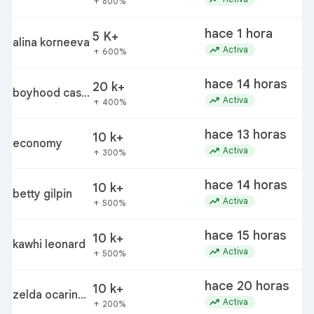
800%
arrow_upward
hace 1 hora
5 K+
alina korneeva
trending_up
Activa
600%
arrow_upward
hace 14 horas
20 k+
boyhood cast
trending_up
Activa
400%
arrow_upward
member ellar
coltrane
hace 13 horas
10 k+
economy
trending_up
Activa
300%
arrow_upward
hace 14 horas
10 k+
betty gilpin
trending_up
Activa
500%
arrow_upward
hace 15 horas
10 k+
kawhi leonard
trending_up
Activa
500%
arrow_upward
hace 20 horas
10 k+
zelda ocarina
trending_up
Activa
200%
arrow_upward
of time