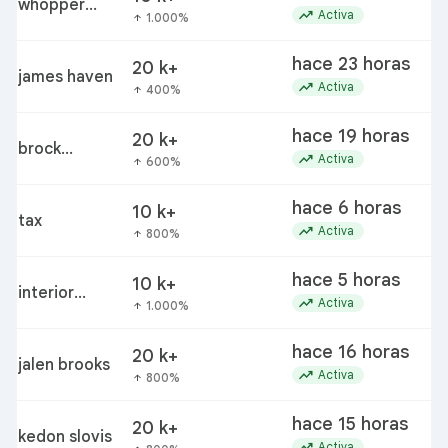
whopper
trending_up
Activa
1.000%
arrow_upward
burger king
hace 23 horas
20 k+
james haven
trending_up
Activa
400%
arrow_upward
hace 19 horas
20 k+
brock
trending_up
Activa
600%
arrow_upward
rechsteiner
hace 6 horas
10 k+
tax
trending_up
Activa
800%
arrow_upward
hace 5 horas
10 k+
interior
trending_up
Activa
1.000%
arrow_upward
secretary
doug burgum
hace 16 horas
20 k+
jalen brooks
trending_up
Activa
800%
arrow_upward
hace 15 horas
20 k+
kedon slovis
trending_up
Activa