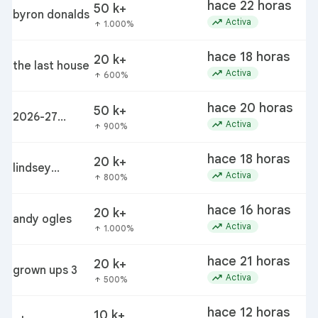
hace 22 horas
50 k+
byron donalds
trending_up
Activa
1.000%
arrow_upward
hace 18 horas
20 k+
the last house
trending_up
Activa
600%
arrow_upward
hace 20 horas
50 k+
2026-27
trending_up
Activa
900%
arrow_upward
winter
weather
hace 18 horas
20 k+
predictions
lindsey
trending_up
Activa
800%
arrow_upward
buckingham
hace 16 horas
20 k+
andy ogles
trending_up
Activa
1.000%
arrow_upward
hace 21 horas
20 k+
grown ups 3
trending_up
Activa
500%
arrow_upward
hace 12 horas
10 k+